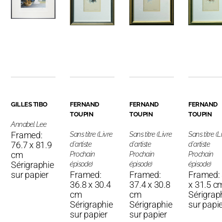
GILLES TIBO
FERNAND
FERNAND
FERNAND
TOUPIN
TOUPIN
TOUPIN
Annabel Lee
Framed:
Sans titre (Livre
Sans titre (Livre
Sans titre (L
76.7 x 81.9
d'artiste
d'artiste
d'artiste
cm
Prochain
Prochain
Prochain
Sérigraphie
épisode)
épisode)
épisode)
sur papier
Framed:
Framed:
Framed:
36.8 x 30.4
37.4 x 30.8
x 31.5 c
cm
cm
Sérigrap
Sérigraphie
Sérigraphie
sur papi
sur papier
sur papier