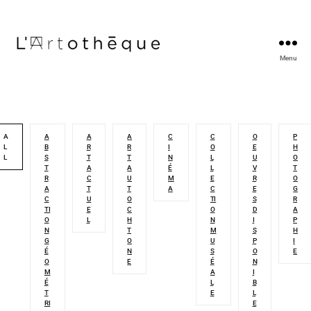
Menu
L'Artothèque
A
A
A
A
C
C
O
P
L
B
R
R
I
O
E
H
L
S
T
T
N
L
U
O
T
A
A
É
L
V
T
R
C
U
M
E
R
O
A
T
T
A
C
E
G
C
U
O
TI
S
R
TI
E
C
O
D
A
O
L
H
N
I
P
N
T
M
S
H
G
O
U
P
I
É
N
S
O
E
O
E
É
N
M
A
I
É
L
B
T
E
L
RI
E