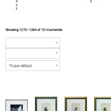
Q
S
U
E
Showing 1273–1284 of 1314 artworks
Tri par défaut