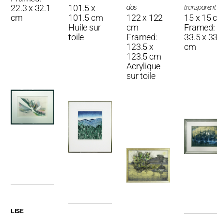
22.3 x 32.1
101.5 x
dos
transparent
cm
101.5 cm
122 x 122
15 x 15 
Huile sur
cm
Framed:
toile
Framed:
33.5 x 33
123.5 x
cm
123.5 cm
Acrylique
sur toile
LISE