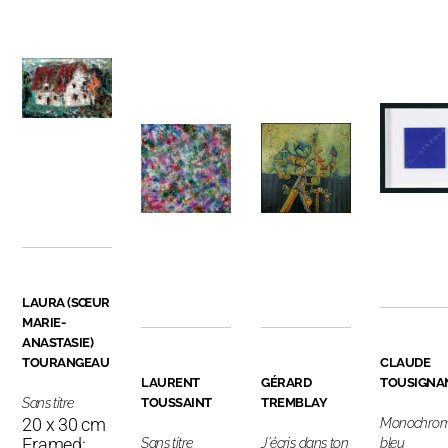
LAURA (SŒUR
MARIE-
ANASTASIE)
TOURANGEAU
CLAUDE
LAURENT
GÉRARD
TOUSIGNA
Sans titre
TOUSSAINT
TREMBLAY
20 x 30 cm
Monochro
Framed:
Sans titre
J'écris dans ton
bleu