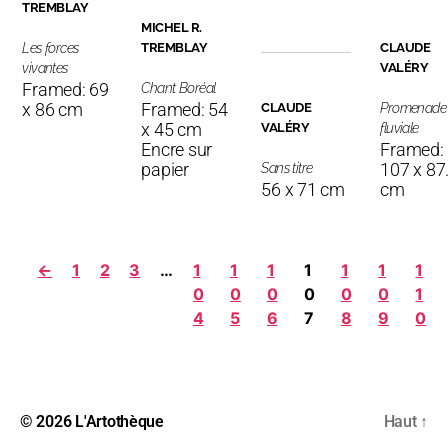
TREMBLAY
MICHEL R.
Les forces
TREMBLAY
CLAUDE
vivantes
VALÉRY
Framed: 69
Chant Boréal
x 86 cm
Framed: 54
CLAUDE
Promenade
x 45 cm
VALÉRY
fluviale
Encre sur
Framed:
papier
107 x 87
Sans titre
56 x 71 cm
cm
←
1
2
3
…
1
1
1
1
1
1
1
0
0
0
0
0
0
1
4
5
6
7
8
9
0
© 2026
L'Artothèque
Haut
↑