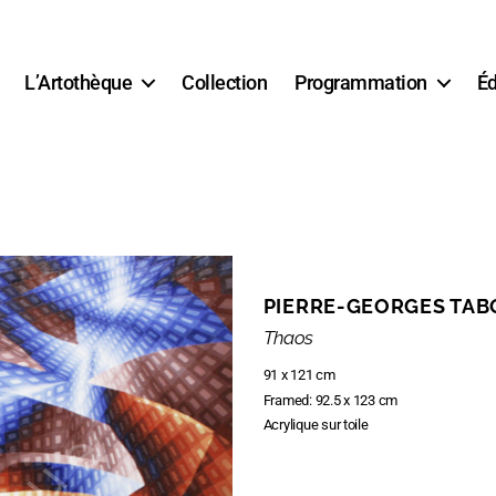
L’Artothèque
Collection
Programmation
Éd
PIERRE-GEORGES TAB
Thaos
91 x 121 cm
Framed: 92.5 x 123 cm
Acrylique sur toile