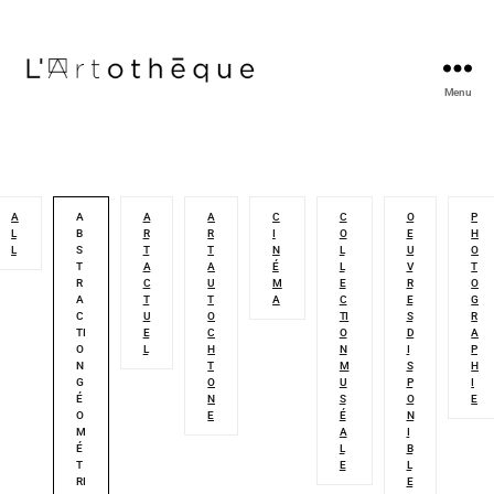
Menu
L'Artothèque
A
A
A
A
C
C
O
P
L
B
R
R
I
O
E
H
L
S
T
T
N
L
U
O
T
A
A
É
L
V
T
R
C
U
M
E
R
O
A
T
T
A
C
E
G
C
U
O
TI
S
R
TI
E
C
O
D
A
O
L
H
N
I
P
N
T
M
S
H
G
O
U
P
I
É
N
S
O
E
O
E
É
N
M
A
I
É
L
B
T
E
L
RI
E