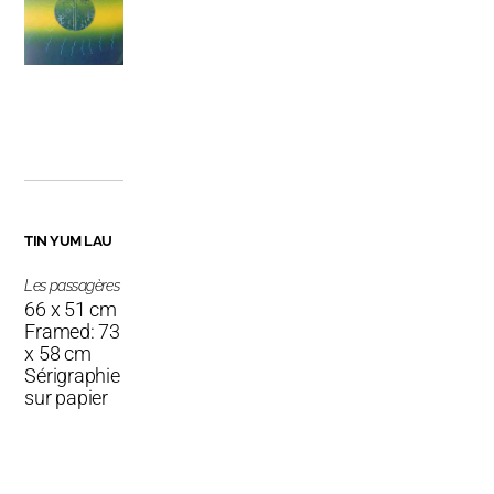
TIN YUM LAU
Les passagères
66 x 51 cm
Framed: 73
x 58 cm
Sérigraphie
sur papier