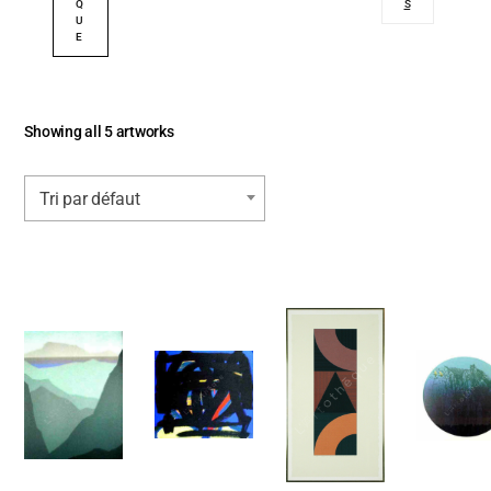
Q
S
U
E
Showing all 5 artworks
Tri par défaut