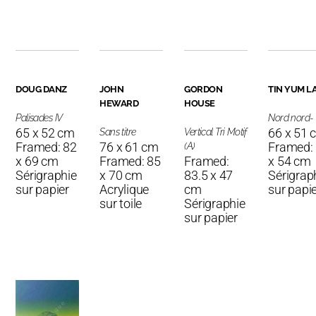
DOUG DANZ
JOHN
GORDON
TIN YUM L
HEWARD
HOUSE
Palisades IV
Nord nord- 
65 x 52 cm
66 x 51 
Sans titre
Vertical Tri Motif
Framed: 82
76 x 61 cm
Framed:
(A)
x 69 cm
Framed: 85
Framed:
x 54 cm
Sérigraphie
x 70 cm
83.5 x 47
Sérigrap
sur papier
Acrylique
cm
sur papi
sur toile
Sérigraphie
sur papier