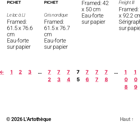
Framed: 42
PICHET
PICHET
Freight III
x 50 cm
Framed:
Eau-forte
x 92.2 c
Le lac à [...]
Gris nordique
Framed:
Framed:
sur papier
Sérigrap
61.5 x 76.6
61.5 x 76.7
sur papi
cm
cm
Eau-forte
Eau-forte
sur papier
sur papier
←
1
2
3
…
7
7
7
7
7
7
7
…
1
1
2
3
4
5
6
7
8
0
0
8
9
© 2026
L'Artothèque
Haut
↑