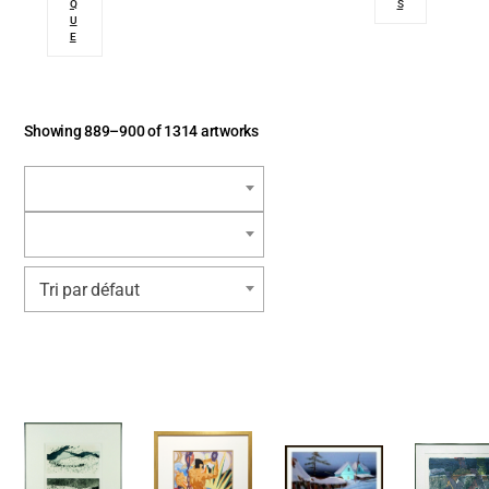
Q
S
U
E
Showing 889–900 of 1314 artworks
Tri par défaut