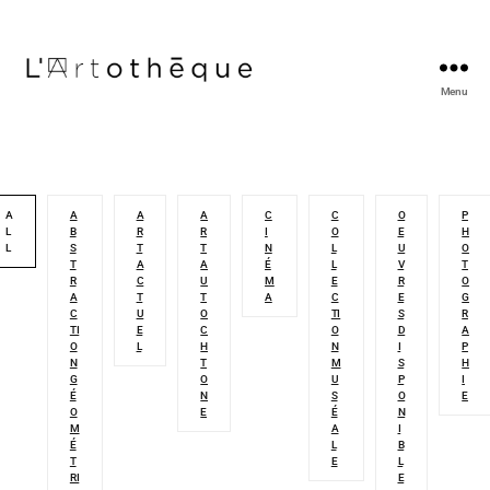
Menu
L'Artothèque
A
A
A
A
C
C
O
P
L
B
R
R
I
O
E
H
L
S
T
T
N
L
U
O
T
A
A
É
L
V
T
R
C
U
M
E
R
O
A
T
T
A
C
E
G
C
U
O
TI
S
R
TI
E
C
O
D
A
O
L
H
N
I
P
N
T
M
S
H
G
O
U
P
I
É
N
S
O
E
O
E
É
N
M
A
I
É
L
B
T
E
L
RI
E