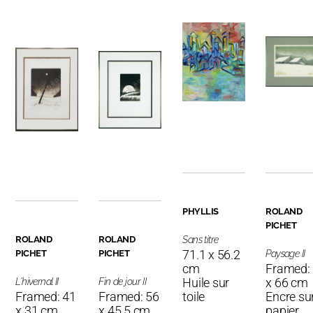
PHYLLIS
ROLAND
PICHET
ROLAND
ROLAND
Sans titre
71.1 x 56.2
PICHET
PICHET
Paysage II
cm
Framed:
Huile sur
x 66 cm
L'hivernal II
Fin de jour II
Framed: 41
Framed: 56
toile
Encre su
x 31 cm
x 45.5 cm
papier