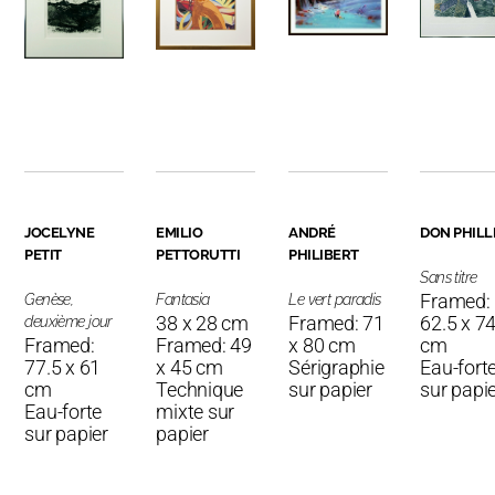
JOCELYNE
EMILIO
ANDRÉ
DON PHILL
PETIT
PETTORUTTI
PHILIBERT
Sans titre
Framed:
Genèse,
Fantasia
Le vert paradis
38 x 28 cm
Framed: 71
62.5 x 74
deuxième jour
Framed:
Framed: 49
x 80 cm
cm
77.5 x 61
x 45 cm
Sérigraphie
Eau-fort
cm
Technique
sur papier
sur papi
Eau-forte
mixte sur
sur papier
papier