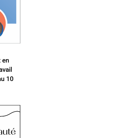
t en
avail
au 10