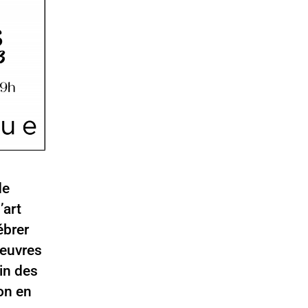
de
’art
ébrer
oeuvres
in des
on en