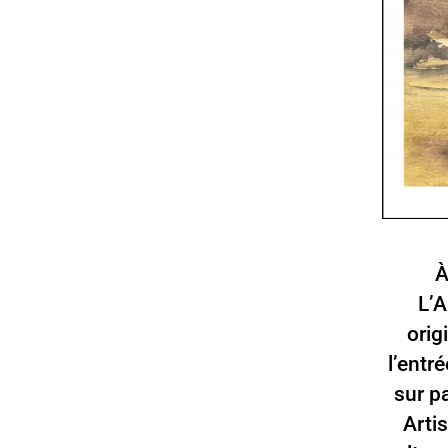
À
L’A
orig
l’entr
sur p
Arti