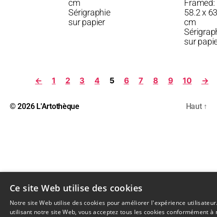
cm
Framed:
Sérigraphie
58.2 x 63
sur papier
cm
Sérigrap
sur papi
←
1
2
3
4
5
6
7
8
9
10
→
© 2026
L'Artothèque
Haut
↑
Ce site Web utilise des cookies
Notre site Web utilise des cookies pour améliorer l'expérience utilisateur
utilisant notre site Web, vous acceptez tous les cookies conformément à 