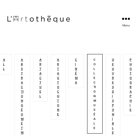
Menu
L'Artothèque
A
A
A
A
C
C
O
P
L
B
R
R
I
O
E
H
L
S
T
T
N
L
U
O
T
A
A
É
L
V
T
R
C
U
M
E
R
O
A
T
T
A
C
E
G
C
U
O
TI
S
R
TI
E
C
O
D
A
O
L
H
N
I
P
N
T
M
S
H
G
O
U
P
I
É
N
S
O
E
O
E
É
N
M
A
I
É
L
B
T
E
L
RI
E