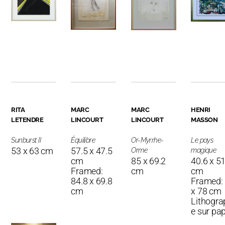
RITA
MARC
MARC
HENRI
LETENDRE
LINCOURT
LINCOURT
MASSON
Sunburst II
Équilibre
Or-Myrrhe-
Le pays
53 x 63 cm
57.5 x 47.5
Orme
magique
cm
85 x 69.2
40.6 x 5
Framed:
cm
cm
84.8 x 69.8
Framed:
cm
x 78 cm
Lithogra
e sur pap