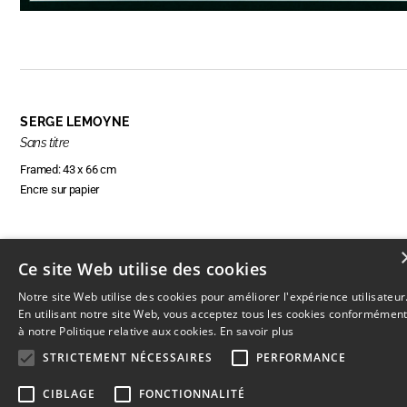
SERGE LEMOYNE
Sans titre
Framed: 43 x 66 cm
Encre sur papier
Ce site Web utilise des cookies
RÉSERVER CETTE OEUVRE
Notre site Web utilise des cookies pour améliorer l'expérience utilisateur
En utilisant notre site Web, vous acceptez tous les cookies conformémen
à notre Politique relative aux cookies.
En savoir plus
STRICTEMENT NÉCESSAIRES
PERFORMANCE
© 2026
L'Artothèque
Haut
↑
CIBLAGE
FONCTIONNALITÉ