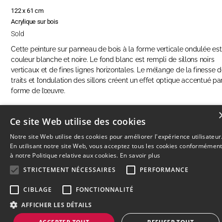
122 x 61 cm
Acrylique sur bois
Sold
Cette peinture sur panneau de bois à la forme verticale ondulée es
couleur blanche et noire. Le fond blanc est rempli de sillons noirs
verticaux et de fines lignes horizontales. Le mélange de la finesse 
traits et l’ondulation des sillons créent un effet optique accentué par
forme de l’œuvre.
Ce site Web utilise des cookies
ENQUIRE ABOUT THIS ARTWORK
Notre site Web utilise des cookies pour améliorer l'expérience utilisateur
En utilisant notre site Web, vous acceptez tous les cookies conformémen
à notre Politique relative aux cookies.
En savoir plus
STRICTEMENT NÉCESSAIRES
PERFORMANCE
© 2026
L'Artothèque
Haut
↑
CIBLAGE
FONCTIONNALITÉ
AFFICHER LES DÉTAILS