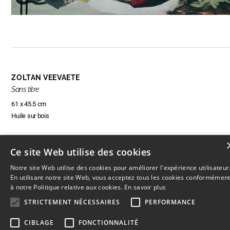
ZOLTAN VEEVAETE
Sans titre
61 x 45.5 cm
Huile sur bois
Ce site Web utilise des cookies
ENQUIRE ABOUT THIS ARTWORK
Notre site Web utilise des cookies pour améliorer l'expérience utilisateur
En utilisant notre site Web, vous acceptez tous les cookies conformémen
à notre Politique relative aux cookies.
En savoir plus
STRICTEMENT NÉCESSAIRES
PERFORMANCE
© 2026
L'Artothèque
Haut
↑
CIBLAGE
FONCTIONNALITÉ