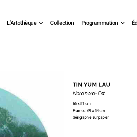
L’Artothèque
Collection
Programmation
Éd
TIN YUM LAU
Nord nord- Est
66 x 51 cm
Framed: 69 x 54 cm
Sérigraphie sur papier