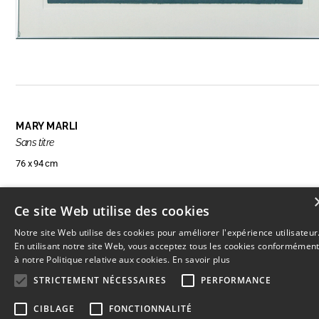
MARY MARLI
Sans titre
76 x 94 cm
Ce site Web utilise des cookies
RÉSERVER CETTE OEUVRE
Notre site Web utilise des cookies pour améliorer l'expérience utilisateur
En utilisant notre site Web, vous acceptez tous les cookies conformémen
à notre Politique relative aux cookies.
En savoir plus
STRICTEMENT NÉCESSAIRES
PERFORMANCE
© 2026
L'Artothèque
Haut
↑
CIBLAGE
FONCTIONNALITÉ