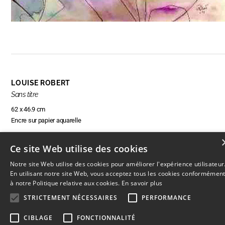
LOUISE ROBERT
Sans titre
62 x 46.9 cm
Encre sur papier aquarelle
Ce site Web utilise des cookies
RÉSERVER CETTE OEUVRE
Notre site Web utilise des cookies pour améliorer l'expérience utilisateur
En utilisant notre site Web, vous acceptez tous les cookies conformémen
à notre Politique relative aux cookies.
En savoir plus
STRICTEMENT NÉCESSAIRES
PERFORMANCE
CIBLAGE
FONCTIONNALITÉ
© 2026
L'Artothèque
Haut
↑