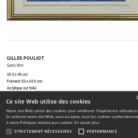
GILLES POULIOT
Sans titre
35.5 x 43 cm
Framed: 53 x 63.5 cm
Acrylique sur toile
Ce site Web utilise des cookies
Notre site Web utilise des cookies pour améliorer l'expérience utilisateur
RÉSERVER CETTE OEUVRE
En utilisant notre site Web, vous acceptez tous les cookies conformémen
à notre Politique relative aux cookies.
En savoir plus
STRICTEMENT NÉCESSAIRES
PERFORMANCE