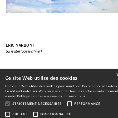
ERIC NARBONI
Sans titre (Scène d'hiver)
ENQUIRE ABOUT THIS ARTWORK
Ce site Web utilise des cookies
Notre site Web utilise des cookies pour améliorer l'expérience utilisateur
En utilisant notre site Web, vous acceptez tous les cookies conformémen
à notre Politique relative aux cookies.
En savoir plus
© 2026
L'Artothèque
Haut
↑
STRICTEMENT NÉCESSAIRES
PERFORMANCE
CIBLAGE
FONCTIONNALITÉ