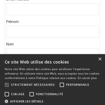
Prénom
Nom
×
Ce site Web utilise des cookies
* = required field
Notre site Web utilise des cookies pour améliorer l'expérience
utilisateur. En utilisant notre site Web, vous acceptez tous les cookies
conformément à notre Politique relative aux cookies.
En savoir plus
STRICTEMENT NÉCESSAIRES
PERFORMANCE
unsubscribe from list
CIBLAGE
FONCTIONNALITÉ
AFFICHER LES DÉTAILS