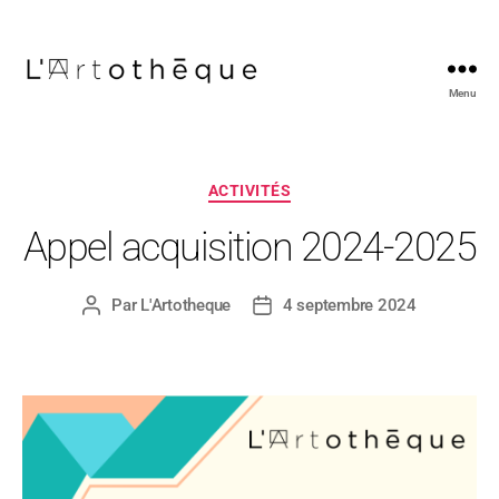
Menu
L'Artothèque
Catégories
ACTIVITÉS
Appel acquisition 2024-2025
Par
L'Artotheque
4 septembre 2024
Auteur
Date
de
de
l’article
l’article