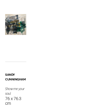
SANDY
CUNNINGHAM
Show me your
soul
76 x 76.3
cm