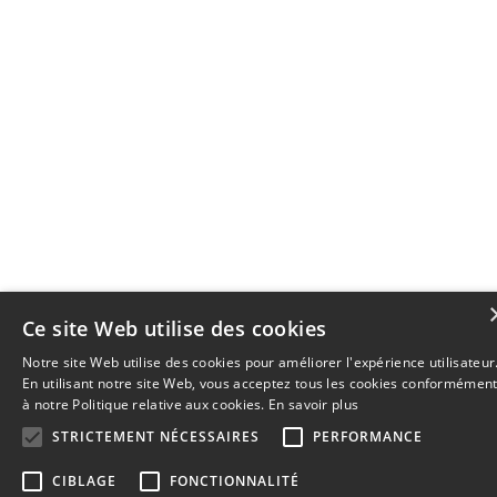
Ce site Web utilise des cookies
Notre site Web utilise des cookies pour améliorer l'expérience utilisateur
En utilisant notre site Web, vous acceptez tous les cookies conformémen
à notre Politique relative aux cookies.
En savoir plus
STRICTEMENT NÉCESSAIRES
PERFORMANCE
CIBLAGE
FONCTIONNALITÉ