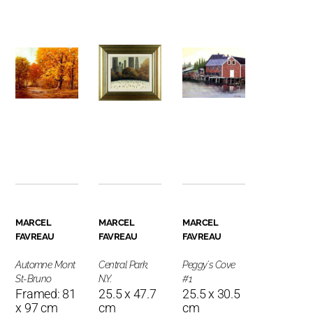
MARCEL
MARCEL
MARCEL
FAVREAU
FAVREAU
FAVREAU
Automne Mont
Central Park,
Peggy's Cove
St-Bruno
N.Y.
#1
Framed: 81
25.5 x 47.7
25.5 x 30.5
x 97 cm
cm
cm