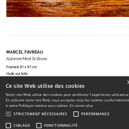
MARCEL FAVREAU
Automne Mont St-Bruno
Framed: 81 x 97 cm
Huile sur toile
Ce site Web utilise des cookies
Notre site Web utilise des cookies pour améliorer l'expérience utilisateur
ENQUIRE ABOUT THIS ARTWORK
En utilisant notre site Web, vous acceptez tous les cookies conformémen
à notre Politique relative aux cookies.
En savoir plus
STRICTEMENT NÉCESSAIRES
PERFORMANCE
CIBLAGE
FONCTIONNALITÉ