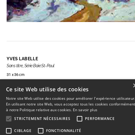
YVES LABELLE
Sans titre, Série Baie St-Paul
31 x 36 cm
Ce site Web utilise des cookies
Notre site Web utilise des cookies pour améliorer l'expérience utilisateur
RÉSERVER CETTE OEUVRE
En utilisant notre site Web, vous acceptez tous les cookies conformémen
à notre Politique relative aux cookies.
En savoir plus
STRICTEMENT NÉCESSAIRES
PERFORMANCE
CIBLAGE
FONCTIONNALITÉ
© 2026
L'Artothèque
Haut
↑