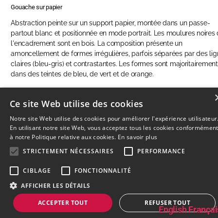
Gouache sur papier
Abstraction peinte sur un support papier, montée dans un passe-
partout blanc et positionnée en mode portrait. Les moulures noires
l'encadrement sont en bois. La composition présente un
amoncellement de formes irrégulières, parfois séparées par des li
claires (bleu-gris) et contrastantes. Les formes sont majoritairement
dans des teintes de bleu, de vert et de orange.
Ce site Web utilise des cookies
RÉSERVER CETTE OEUVRE
Notre site Web utilise des cookies pour améliorer l'expérience utilisateur
En utilisant notre site Web, vous acceptez tous les cookies conformémen
à notre Politique relative aux cookies.
En savoir plus
STRICTEMENT NÉCESSAIRES
PERFORMANCE
© 2026
L'Artothèque
Haut
↑
CIBLAGE
FONCTIONNALITÉ
AFFICHER LES DÉTAILS
ACCEPTER TOUT
REFUSER TOUT
English
Françai