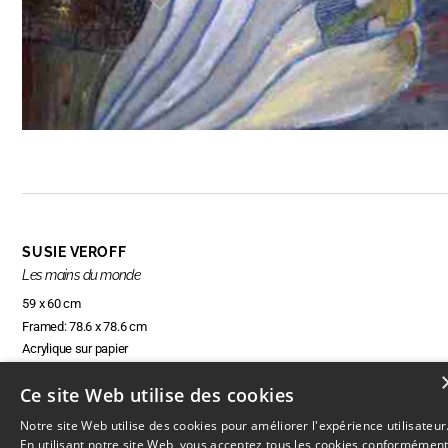
SUSIE VEROFF
Les mains du monde
59 x 60 cm
Framed: 78.6 x 78.6 cm
Acrylique sur papier
Ce site Web utilise des cookies
Notre site Web utilise des cookies pour améliorer l'expérience utilisateur
RÉSERVER CETTE OEUVRE
En utilisant notre site Web, vous acceptez tous les cookies conformémen