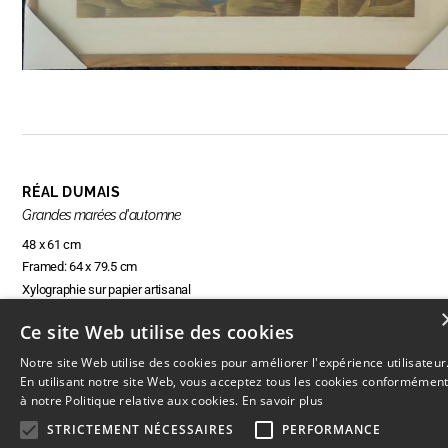
RÉAL DUMAIS
Grandes marées d'automne
48 x 61 cm
Framed: 64 x 79.5 cm
Xylographie sur papier artisanal
Ce site Web utilise des cookies
Notre site Web utilise des cookies pour améliorer l'expérience utilisateur
ENQUIRE ABOUT THIS ARTWORK
En utilisant notre site Web, vous acceptez tous les cookies conformémen
à notre Politique relative aux cookies.
En savoir plus
STRICTEMENT NÉCESSAIRES
PERFORMANCE