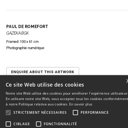
PAUL DE ROMEFORT
GAZEKA BGK
Framed: 100 x 61 cm
Photographie numérique
ENQUIRE ABOUT THIS ARTWORK
Ce site Web utilise des cookies
Notre site Web utilise des cookies pour améliorer l'expérience utilisateur
En utilisant notre site Web, vous acceptez tous les cookies conformémen
© 2026
L'Artothèque
Haut
↑
à notre Politique relative aux cookies.
En savoir plus
STRICTEMENT NÉCESSAIRES
PERFORMANCE
CIBLAGE
FONCTIONNALITÉ