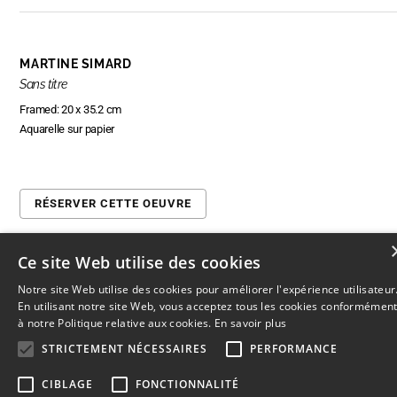
MARTINE SIMARD
Sans titre
Framed: 20 x 35.2 cm
Aquarelle sur papier
RÉSERVER CETTE OEUVRE
Ce site Web utilise des cookies
Notre site Web utilise des cookies pour améliorer l'expérience utilisateur
© 2026
L'Artothèque
Haut
↑
En utilisant notre site Web, vous acceptez tous les cookies conformémen
à notre Politique relative aux cookies.
En savoir plus
STRICTEMENT NÉCESSAIRES
PERFORMANCE
CIBLAGE
FONCTIONNALITÉ