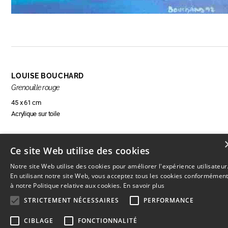
LOUISE BOUCHARD
Grenouille rouge
45 x 61 cm
Acrylique sur toile
Ce site Web utilise des cookies
RÉSERVER CETTE OEUVRE
Notre site Web utilise des cookies pour améliorer l'expérience utilisateur
En utilisant notre site Web, vous acceptez tous les cookies conformémen
à notre Politique relative aux cookies.
En savoir plus
STRICTEMENT NÉCESSAIRES
PERFORMANCE
© 2026
L'Artothèque
Haut
↑
CIBLAGE
FONCTIONNALITÉ