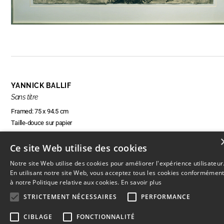
YANNICK BALLIF
Sans titre
Framed: 75 x 94.5 cm
Taille-douce sur papier
Ce site Web utilise des cookies
Notre site Web utilise des cookies pour améliorer l'expérience utilisateur
ENQUIRE ABOUT THIS ARTWORK
En utilisant notre site Web, vous acceptez tous les cookies conformémen
à notre Politique relative aux cookies.
En savoir plus
STRICTEMENT NÉCESSAIRES
PERFORMANCE
CIBLAGE
FONCTIONNALITÉ
© 2026
L'Artothèque
Haut
↑