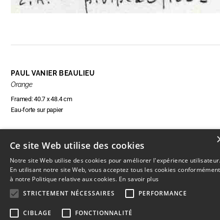
PAUL VANIER BEAULIEU
Orange
Framed: 40.7 x 48.4 cm
Eau-forte sur papier
Ce site Web utilise des cookies
RÉSERVER CETTE OEUVRE
Notre site Web utilise des cookies pour améliorer l'expérience utilisateur
En utilisant notre site Web, vous acceptez tous les cookies conformémen
à notre Politique relative aux cookies.
En savoir plus
STRICTEMENT NÉCESSAIRES
PERFORMANCE
© 2026
L'Artothèque
Haut
↑
CIBLAGE
FONCTIONNALITÉ