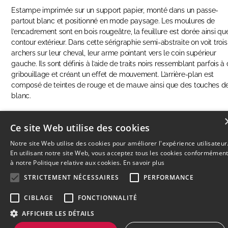
Estampe imprimée sur un support papier, monté dans un passe-
partout blanc et positionné en mode paysage. Les moulures de
l’encadrement sont en bois rougeâtre, la feuillure est dorée ainsi qu
contour extérieur. Dans cette sérigraphie semi-abstraite on voit trois
archers sur leur cheval, leur arme pointant vers le coin supérieur
gauche. Ils sont définis à l’aide de traits noirs ressemblant parfois à
gribouillage et créant un effet de mouvement. L’arrière-plan est
composé de teintes de rouge et de mauve ainsi que des touches d
blanc.
Ce site Web utilise des cookies
ENQUIRE ABOUT THIS ARTWORK
Notre site Web utilise des cookies pour améliorer l'expérience utilisateur
En utilisant notre site Web, vous acceptez tous les cookies conformémen
à notre Politique relative aux cookies.
En savoir plus
STRICTEMENT NÉCESSAIRES
PERFORMANCE
© 2026
L'Artothèque
Haut
↑
CIBLAGE
FONCTIONNALITÉ
AFFICHER LES DÉTAILS