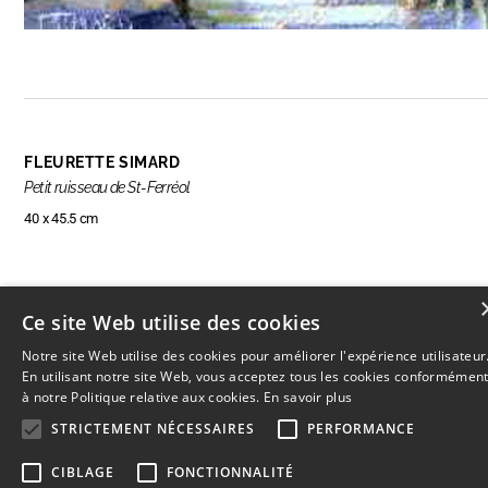
FLEURETTE SIMARD
Petit ruisseau de St-Ferréol
40 x 45.5 cm
RÉSERVER CETTE OEUVRE
Ce site Web utilise des cookies
Notre site Web utilise des cookies pour améliorer l'expérience utilisateur
En utilisant notre site Web, vous acceptez tous les cookies conformémen
à notre Politique relative aux cookies.
En savoir plus
STRICTEMENT NÉCESSAIRES
PERFORMANCE
© 2026
L'Artothèque
Haut
↑
CIBLAGE
FONCTIONNALITÉ