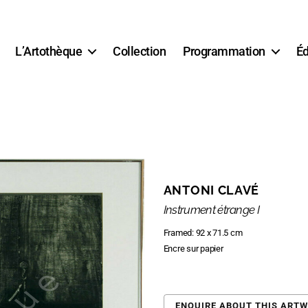
L’Artothèque
Collection
Programmation
Éd
ANTONI CLAVÉ
Instrument étrange I
Framed: 92 x 71.5 cm
Encre sur papier
ENQUIRE ABOUT THIS ART