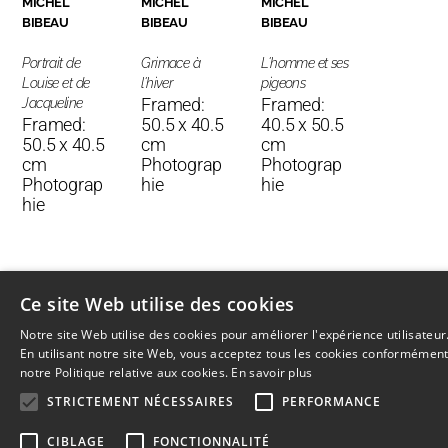
MICHEL
MICHEL
MICHEL
BIBEAU
BIBEAU
BIBEAU
Portrait de
Grimace à
L'homme et ses
Louise et de
l'hiver
pigeons
Framed:
Framed:
Jacqueline
Framed:
50.5 x 40.5
40.5 x 50.5
50.5 x 40.5
cm
cm
cm
Photograp
Photograp
Photograp
hie
hie
hie
Ce site Web utilise des cookies
Notre site Web utilise des cookies pour améliorer l'expérience utilisateur
En utilisant notre site Web, vous acceptez tous les cookies conformément
© 2026
L'Artothèque
Haut
↑
notre Politique relative aux cookies.
En savoir plus
STRICTEMENT NÉCESSAIRES
PERFORMANCE
CIBLAGE
FONCTIONNALITÉ