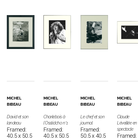
MICHEL
MICHEL
MICHEL
MICHEL
BIBEAU
BIBEAU
BIBEAU
BIBEAU
David et son
Charlebois à
Le chef et son
Claude
landeau
l'Osstidcho n°1
journal
Léveillée en
Framed:
Framed:
Framed:
spectacle
40.5 x 50.5
40.5 x 50.5
50.5 x 40.5
Framed: