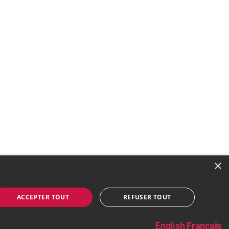
×
ACCEPTER TOUT
REFUSER TOUT
Vers le haut
↑
English
Français