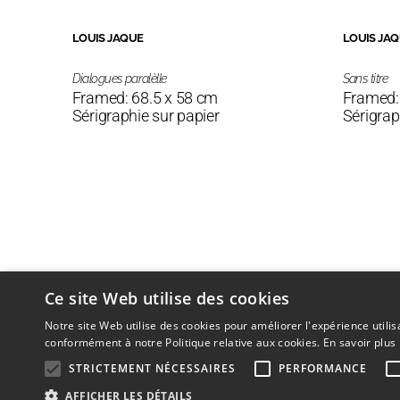
LOUIS JAQUE
LOUIS JA
Dialogues paralèlle
Sans titre
Framed: 68.5 x 58 cm
Framed:
Sérigraphie sur papier
Sérigrap
Ce site Web utilise des cookies
Notre site Web utilise des cookies pour améliorer l'expérience utilis
conformément à notre Politique relative aux cookies.
En savoir plus
© 2026
L'Artothèque
Propulsé par WordPress
STRICTEMENT NÉCESSAIRES
PERFORMANCE
AFFICHER LES DÉTAILS