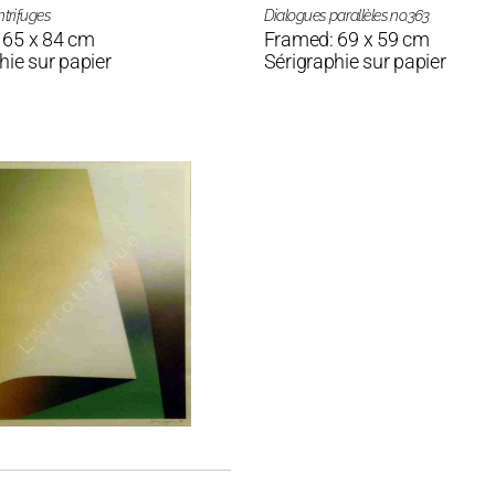
ntrifuges
Dialogues parallèles no.363
 65 x 84 cm
Framed: 69 x 59 cm
hie sur papier
Sérigraphie sur papier