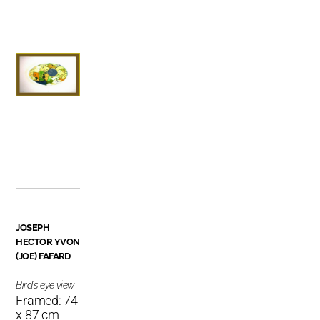
JOSEPH
HECTOR YVON
(JOE) FAFARD
Bird's eye view
Framed: 74
x 87 cm