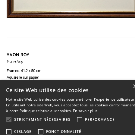
YVON ROY
Yvon Roy
Framed: 41.2 x 50 cm
Aquarelle sur papier
Ce site Web utilise des cookies
Notre site Web utilise des cookies pour améliorer l'expérience utilisateur
ENQUIRE ABOUT THIS ARTWORK
En utilisant notre site Web, vous acceptez tous les cookies conformémen
à notre Politique relative aux cookies.
En savoir plus
STRICTEMENT NÉCESSAIRES
PERFORMANCE
CIBLAGE
FONCTIONNALITÉ