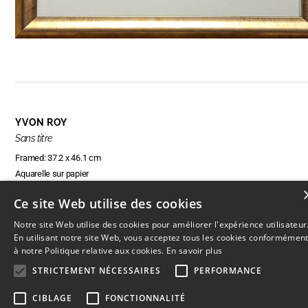
YVON ROY
Sans titre
Framed: 37.2 x 46.1 cm
Aquarelle sur papier
Ce site Web utilise des cookies
Notre site Web utilise des cookies pour améliorer l'expérience utilisateur
RÉSERVER CETTE OEUVRE
En utilisant notre site Web, vous acceptez tous les cookies conformémen
à notre Politique relative aux cookies.
En savoir plus
STRICTEMENT NÉCESSAIRES
PERFORMANCE
CIBLAGE
FONCTIONNALITÉ
© 2026
L'Artothèque
Haut
↑