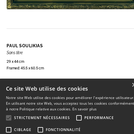
PAUL SOULIKIAS
Sans titre
29 x 44 cm
Framed: 45.5 x 60.5 cm
Ce site Web utilise des cookies
RÉSERVER CETTE OEUVRE
Notre site Web utilise des cookies pour améliorer l'expérience utilisateur
En utilisant notre site Web, vous acceptez tous les cookies conformémen
à notre Politique relative aux cookies.
En savoir plus
STRICTEMENT NÉCESSAIRES
PERFORMANCE
© 2026
L'Artothèque
Haut
↑
CIBLAGE
FONCTIONNALITÉ