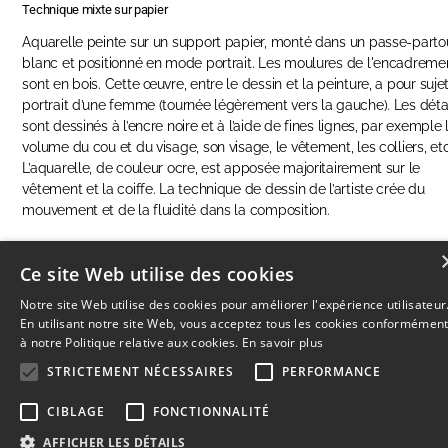
Technique mixte sur papier
Aquarelle peinte sur un support papier, monté dans un passe-parto
blanc et positionné en mode portrait. Les moulures de l'encadreme
sont en bois. Cette œuvre, entre le dessin et la peinture, a pour sujet
portrait d’une femme (tournée légèrement vers la gauche). Les déta
sont dessinés à l’encre noire et à l’aide de fines lignes, par exemple 
volume du cou et du visage, son visage, le vêtement, les colliers, etc
L’aquarelle, de couleur ocre, est apposée majoritairement sur le
vêtement et la coiffe. La technique de dessin de l’artiste crée du
mouvement et de la fluidité dans la composition.
Ce site Web utilise des cookies
RÉSERVER CETTE OEUVRE
Notre site Web utilise des cookies pour améliorer l'expérience utilisateur
En utilisant notre site Web, vous acceptez tous les cookies conformémen
à notre Politique relative aux cookies.
En savoir plus
STRICTEMENT NÉCESSAIRES
PERFORMANCE
© 2026
L'Artothèque
Haut
↑
CIBLAGE
FONCTIONNALITÉ
AFFICHER LES DÉTAILS