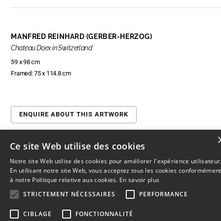
MANFRED REINHARD (GERBER-HERZOG)
Chateau Doex in Switzerland
59 x 98 cm
Framed: 75 x 114.8 cm
ENQUIRE ABOUT THIS ARTWORK
Ce site Web utilise des cookies
Notre site Web utilise des cookies pour améliorer l'expérience utilisateur
© 2026
L'Artothèque
Haut
↑
En utilisant notre site Web, vous acceptez tous les cookies conformémen
à notre Politique relative aux cookies.
En savoir plus
STRICTEMENT NÉCESSAIRES
PERFORMANCE
CIBLAGE
FONCTIONNALITÉ