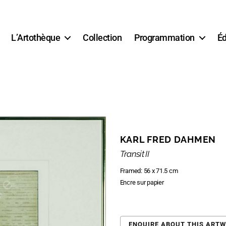
L’Artothèque
Collection
Programmation
Éd
KARL FRED DAHMEN
Transit II
Framed: 56 x 71.5 cm
Encre sur papier
ENQUIRE ABOUT THIS ART