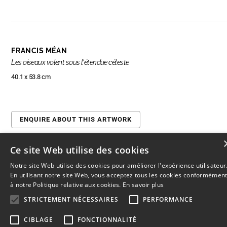
FRANCIS MÉAN
Les oiseaux volent sous l'étendue céleste
40.1 x 53.8 cm
ENQUIRE ABOUT THIS ARTWORK
Ce site Web utilise des cookies
Notre site Web utilise des cookies pour améliorer l'expérience utilisateur
En utilisant notre site Web, vous acceptez tous les cookies conformémen
© 2026
L'Artothèque
Haut
↑
à notre Politique relative aux cookies.
En savoir plus
STRICTEMENT NÉCESSAIRES
PERFORMANCE
CIBLAGE
FONCTIONNALITÉ