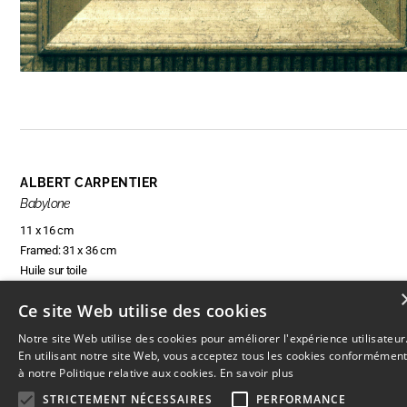
ALBERT CARPENTIER
Babylone
11 x 16 cm
Framed: 31 x 36 cm
Huile sur toile
Ce site Web utilise des cookies
Notre site Web utilise des cookies pour améliorer l'expérience utilisateur
RÉSERVER CETTE OEUVRE
En utilisant notre site Web, vous acceptez tous les cookies conformémen
à notre Politique relative aux cookies.
En savoir plus
STRICTEMENT NÉCESSAIRES
PERFORMANCE