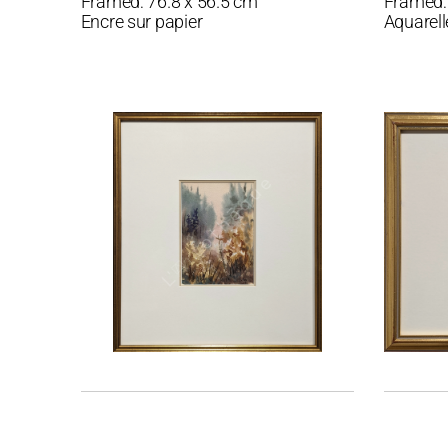
Framed: 76.8 x 56.5 cm
Framed:
Encre sur papier
Aquarell