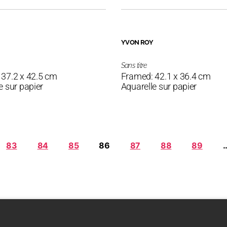
YVON ROY
Sans titre
 37.2 x 42.5 cm
Framed: 42.1 x 36.4 cm
e sur papier
Aquarelle sur papier
83
84
85
86
87
88
89