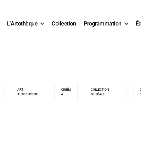
L’Artothèque
Collection
Programmation
Éd
ART
CINÉM
COLLECTION
AUTOCHTONE
A
MUSÉALE