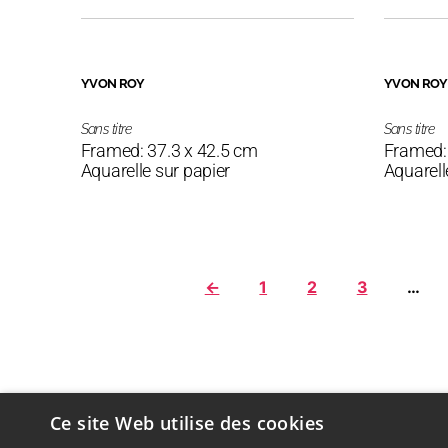
YVON ROY
YVON ROY
Sans titre
Sans titre
Framed: 37.3 x 42.5 cm
Framed:
Aquarelle sur papier
Aquarell
←
1
2
3
…
Ce site Web utilise des cookies