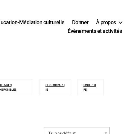
ucation-Médiation culturelle
Donner
À propos
Évènements et activités
OEUVRES
PHOTOGRAPH
SCULPTU
DISPONIBLES
IE
RE
Tri par défaut