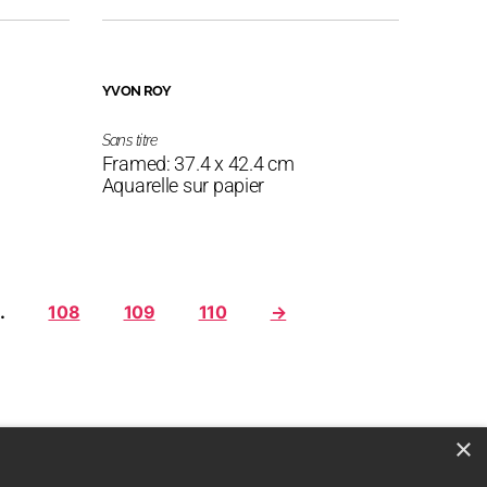
YVON ROY
Sans titre
Framed: 37.4 x 42.4 cm
Aquarelle sur papier
…
108
109
110
→
×